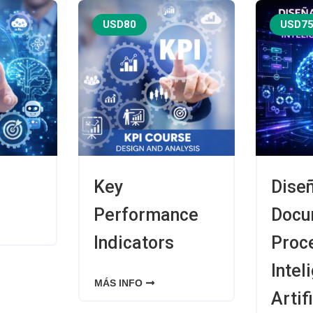
USD80
USD7
Key
Diseñ
Performance
Docu
Indicators
Proc
Intel
MÁS INFO
Artif