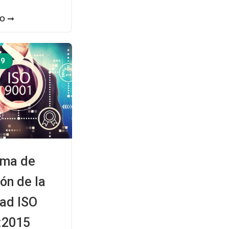
FO
49
ema de
ón de la
dad ISO
:2015