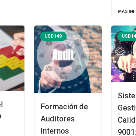
MÁS IN
USD149
USD1
Sist
l
Formación de
Gesti
O
Auditores
Cali
Internos
9001