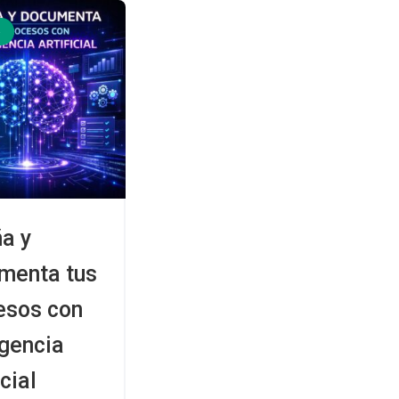
5
a y
menta tus
esos con
igencia
icial