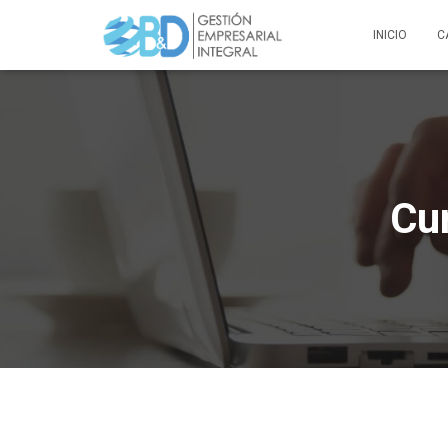
INICIO
C
Cur