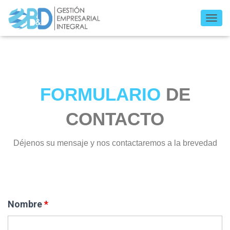
C
A
M
B
I
A
R
FORMULARIO
DE
M
O
CONTACTO
D
O
D
Déjenos su mensaje y nos contactaremos a la brevedad
E
N
A
V
E
Los campos marcados con un * son obligatorios
G
A
Nombre
*
C
I