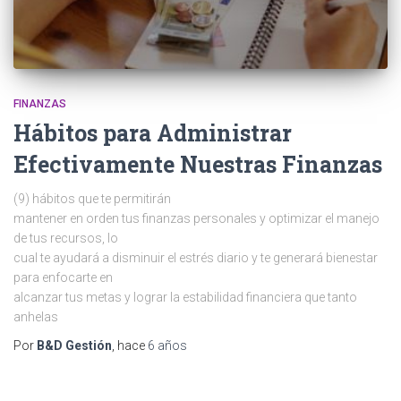
FINANZAS
Hábitos para Administrar
Efectivamente Nuestras Finanzas
(9) hábitos que te permitirán
mantener en orden tus finanzas personales y optimizar el manejo
de tus recursos, lo
cual te ayudará a disminuir el estrés diario y te generará bienestar
para enfocarte en
alcanzar tus metas y lograr la estabilidad financiera que tanto
anhelas
Por
B&D Gestión
, hace
6 años