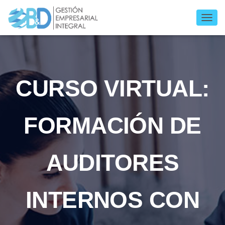
C
A
M
B
I
A
CURSO VIRTUAL:
R
M
O
D
FORMACIÓN DE
O
D
E
N
AUDITORES
A
V
E
G
INTERNOS CON
A
C
I